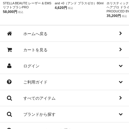
STELLA BEAUTE レーザー & EMS
and +0（アンド プラスゼロ）80ml
ホリスティック
リフトブラシPRO
ヘアプロ ドラ
4,620円
税込
PRODUCED BY 
58,000円
税込
35,200円
税込
ホームへ戻る
カートを見る
ログイン
ご利用ガイド
すべてのアイテム
ブランドから探す