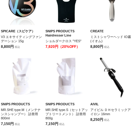
SPICARE（スピケア）
SNIPS PRODUCTS
CREATE
Hairdresser Line
V3 エキサイティングファン
ミストシャワーヘッド IO霧
デーション 15g
ショルダークロス "YES"
(イオム)
8,800円
7,920円
（20%OFF）
8,800円
税込
税込
SNIPS PRODUCTS
SNIPS PRODUCTS
AIVIL
MR.SHE type.M（メンテナ
MR.SHE type.S（セットアッ
アイビル ＤＨセラミックア
ンスシャンプー） 詰替用
プトリートメント） 詰替用
イロン 16mm
800ml
800g
8,250円
税込
7,150円
7,150円
税込
税込