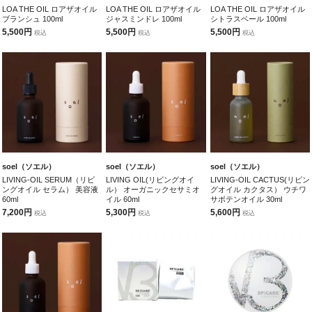
LOA THE OIL ロアザオイル
LOA THE OIL ロアザオイル
LOA THE OIL ロアザオイル
ブランシュ 100ml
ジャスミンドレ 100ml
シトラスベール 100ml
5,500円
5,500円
5,500円
税込
税込
税込
soel（ソエル）
soel（ソエル）
soel（ソエル）
LIVING-OIL SERUM（リビ
LIVING OIL(リビングオイ
LIVING-OIL CACTUS(リビン
ングオイル セラム） 美容液
ル） オーガニックセサミオ
グオイル カクタス） ウチワ
60ml
イル 60ml
サボテンオイル 30ml
7,200円
5,300円
5,600円
税込
税込
税込