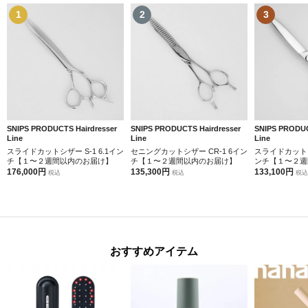
1
2
3
SNIPS PRODUCTS Hairdresser
SNIPS PRODUCTS Hairdresser
SNIPS PRODUC
Line
Line
Line
スライドカットシザー S-1 6.1イン
セニングカットシザー CR-1 6イン
スライドカットシザ
チ【１〜２週間以内のお届け】
チ【１〜２週間以内のお届け】
ンチ【１〜２週
176,000円
135,300円
133,100円
税込
税込
税込
おすすめアイテム