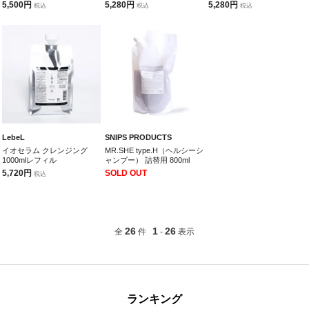
5,500円
5,280円
5,280円
税込
税込
税込
LebeL
SNIPS PRODUCTS
イオセラム クレンジング
MR.SHE type.H（ヘルシーシ
1000mlレフィル
ャンプー） 詰替用 800ml
5,720円
SOLD OUT
税込
26
1
26
全
件
-
表示
ランキング