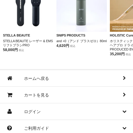
STELLA BEAUTE
SNIPS PRODUCTS
HOLISTIC Cur
STELLA BEAUTE レーザー & EMS
and +0（アンド プラスゼロ）80ml
ホリスティック
リフトブラシPRO
ヘアプロ ドラ
4,620円
税込
PRODUCED BY 
58,000円
税込
35,200円
税込
ホームへ戻る
カートを見る
ログイン
ご利用ガイド