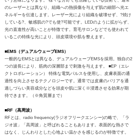
のレーザーとは異なり、組織への熱損傷を与えず肌の細部へ光エ
ネルギーを伝達します。レーザー光により組織を破壊せず、?焼け
している?、敏感肌の?でも使?可能です。LEDのように拡がらず、
光の直進性が高いことが特徴です。育毛サロンなどでも使われて
いるこの特殊な光により、頭皮環境や肌を整えます。
■EMS（デュアルウェーブEMS）
一般的なEMSとは異なる、デュアルウェーブEMSを採用。独自の2
つの波長により、筋肉の深層部まで刺激を与えます。 ■EP（エレ
クトロポレーション） 特殊な電気パルスを使用し、皮膚表面の通
過性を向上させるテクノロジーです。通常では皮膚のバリアを通
過しづらい美容成分などを頭皮や肌に深く※浸透させる効果が期
待できます。（※角質層まで）
■RF（高周波）
RFとは、radio frequency(ラジオフリークエンシー)の略で、「ラ
ジオ波」「高周波」と呼ばれることもあります。表面的な熱さで
はなく、じんわりとした心地よい温かさを感じるのが特徴です。