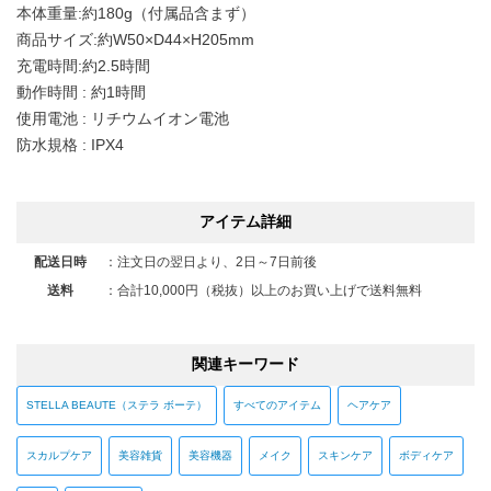
本体重量:約180g（付属品含まず）
商品サイズ:約W50×D44×H205mm
充電時間:約2.5時間
動作時間 : 約1時間
使用電池 : リチウムイオン電池
防水規格 : IPX4
アイテム詳細
配送日時
：
注文日の翌日より、2日～7日前後
送料
：
合計10,000円（税抜）以上のお買い上げで送料無料
関連キーワード
STELLA BEAUTE（ステラ ボーテ）
すべてのアイテム
ヘアケア
スカルプケア
美容雑貨
美容機器
メイク
スキンケア
ボディケア