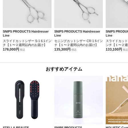
SNIPS PRODUCTS Hairdresser
SNIPS PRODUCTS Hairdresser
SNIPS PRODUC
Line
Line
Line
スライドカットシザー S-1 6.1イン
セニングカットシザー CR-1 6イン
スライドカットシザ
チ【１〜２週間以内のお届け】
チ【１〜２週間以内のお届け】
ンチ【１〜２週
176,000円
135,300円
133,100円
税込
税込
税込
おすすめアイテム
STELLA BEAUTE
SNIPS PRODUCTS
HOLISTIC Cur