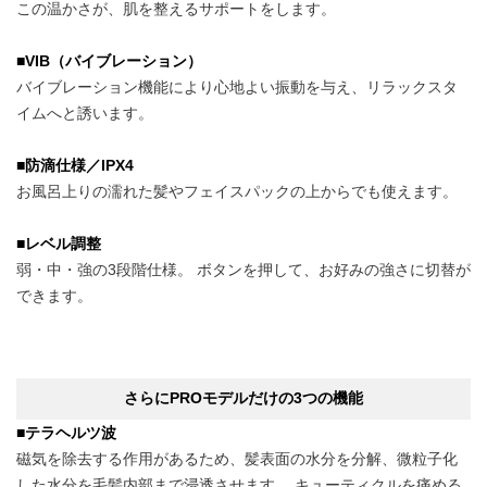
この温かさが、肌を整えるサポートをします。
■VIB（バイブレーション）
バイブレーション機能により心地よい振動を与え、リラックスタ
イムへと誘います。
■防滴仕様／IPX4
お風呂上りの濡れた髪やフェイスパックの上からでも使えます。
■レベル調整
弱・中・強の3段階仕様。 ボタンを押して、お好みの強さに切替が
できます。
さらにPROモデルだけの3つの機能
■テラヘルツ波
磁気を除去する作用があるため、髪表面の水分を分解、微粒子化
した水分を毛髪内部まで浸透させます。 キューティクルを痛める