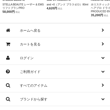
STELLA BEAUTE レーザー & EMS
and +0（アンド プラスゼロ）80ml
ホリスティック
リフトブラシPRO
ヘアプロ ドラ
4,620円
税込
PRODUCED BY 
58,000円
税込
35,200円
税込
ホームへ戻る
カートを見る
ログイン
ご利用ガイド
すべてのアイテム
ブランドから探す