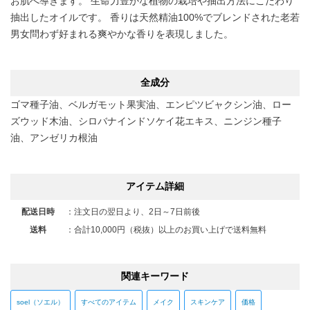
お肌へ導きます。 生命力豊かな植物の栽培や抽出方法にこだわり
抽出したオイルです。 香りは天然精油100%でブレンドされた老若
男女問わず好まれる爽やかな香りを表現しました。
全成分
ゴマ種子油、ベルガモット果実油、エンピツビャクシン油、ロー
ズウッド木油、シロバナインドソケイ花エキス、ニンジン種子
油、アンゼリカ根油
アイテム詳細
配送日時
：
注文日の翌日より、2日～7日前後
送料
：
合計10,000円（税抜）以上のお買い上げで送料無料
関連キーワード
soel（ソエル）
すべてのアイテム
メイク
スキンケア
価格