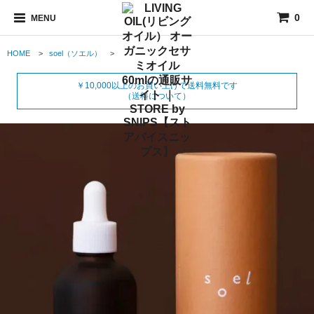
0
MENU
HOME
>
soel（ソエル）
>
￥10,000以上のお買い上げで送料無料です
（送料について）