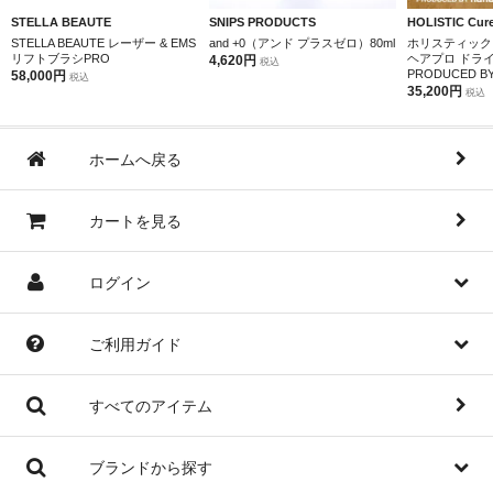
STELLA BEAUTE
SNIPS PRODUCTS
HOLISTIC Cur
STELLA BEAUTE レーザー & EMS
and +0（アンド プラスゼロ）80ml
ホリスティック
リフトブラシPRO
ヘアプロ ドラ
4,620円
税込
PRODUCED BY 
58,000円
税込
35,200円
税込
ホームへ戻る
カートを見る
ログイン
ご利用ガイド
すべてのアイテム
ブランドから探す