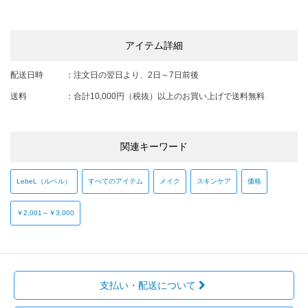
アイテム詳細
配送日時
：
注文日の翌日より、2日～7日前後
送料
：
合計10,000円（税抜）以上のお買い上げで送料無料
関連キーワード
LebeL（ルベル）
すべてのアイテム
メイク
スキンケア
価格
￥2,001～￥3,000
支払い・配送について