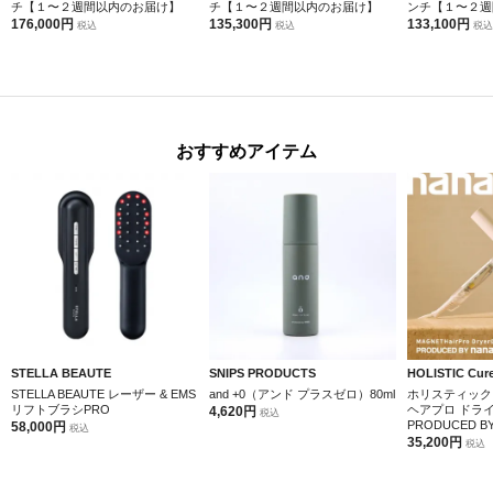
チ【１〜２週間以内のお届け】
チ【１〜２週間以内のお届け】
ンチ【１〜２週
176,000円
135,300円
133,100円
税込
税込
税込
おすすめアイテム
STELLA BEAUTE
SNIPS PRODUCTS
HOLISTIC Cur
STELLA BEAUTE レーザー & EMS
and +0（アンド プラスゼロ）80ml
ホリスティック
リフトブラシPRO
ヘアプロ ドラ
4,620円
税込
PRODUCED BY 
58,000円
税込
35,200円
税込