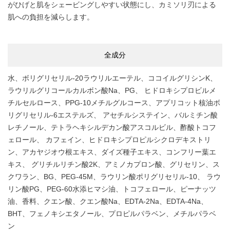
がひげと肌をシェービングしやすい状態にし、カミソリ刃による
肌への負担を減らします。
全成分
水、ボリグリセリル-20ラウリルエーテル、ココイルグリシンK、
ラウリルグリコールカルボン酸Na、PG、 ヒドロキシプロビルメ
チルセルロース、PPG-10メチルグルコース、アプリコット核油ボ
リグリセリル-6エステルズ、 アセチルシステイン、バルミチン酸
レチノール、テトラヘキシルデカン酸アスコルビル、酢酸トコフ
ェロール、 カフェイン、ヒドロキシプロピルシクロデキストリ
ン、アカヤジオウ根エキス、ダイズ種子エキス、コンフリー葉エ
キス、 グリチルリチン酸2K、アミノカプロン酸、グリセリン、ス
クワラン、BG、PEG-45M、ラウリン酸ポリグリセリル-10、 ラウ
リン酸PG、PEG-60水添ヒマシ油、トコフェロール、ピーナッツ
油、香料、クエン酸、クエン酸Na、EDTA-2Na、EDTA-4Na、
BHT、フェノキシエタノール、プロピルパラベン、メチルパラベ
ン