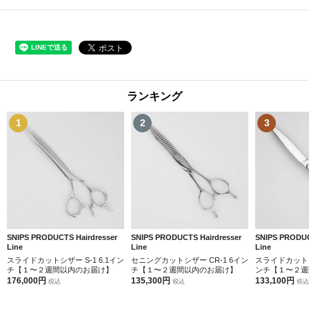
ランキング
1
2
3
SNIPS PRODUCTS Hairdresser
SNIPS PRODUCTS Hairdresser
SNIPS PRODUC
Line
Line
Line
スライドカットシザー S-1 6.1イン
セニングカットシザー CR-1 6イン
スライドカットシザ
チ【１〜２週間以内のお届け】
チ【１〜２週間以内のお届け】
ンチ【１〜２週
176,000円
135,300円
133,100円
税込
税込
税込