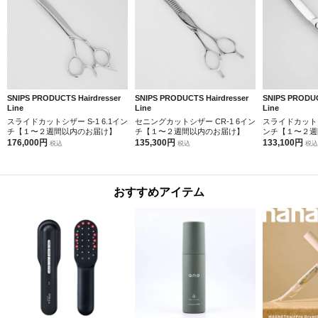
SNIPS PRODUCTS Hairdresser
SNIPS PRODUCTS Hairdresser
SNIPS PRODUC
Line
Line
Line
スライドカットシザー S-1 6.1イン
セニングカットシザー CR-1 6イン
スライドカットシザ
チ【１〜２週間以内のお届け】
チ【１〜２週間以内のお届け】
ンチ【１〜２週
176,000円
135,300円
133,100円
税込
税込
税込
おすすめアイテム