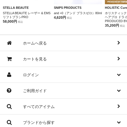
STELLA BEAUTE
SNIPS PRODUCTS
HOLISTIC Cur
STELLA BEAUTE レーザー & EMS
and +0（アンド プラスゼロ）80ml
ホリスティック
リフトブラシPRO
ヘアプロ ドラ
4,620円
税込
PRODUCED BY 
58,000円
税込
35,200円
税込
ホームへ戻る
カートを見る
ログイン
ご利用ガイド
すべてのアイテム
ブランドから探す