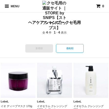
0
MENU
ヘアケア シャンプー クセ毛用
4
1
4
全
件
-
表示
新着順
価格順
LebeL
LebeL
LebeL
イオ ディープマスク 170g
イオセラム クレンジング
イオセラム クレンジング