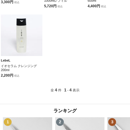
1000mlレフィル
600ml
3,300円
税込
5,720円
4,400円
税込
税込
LebeL
イオセラム クレンジング
200ml
2,200円
税込
4
1
4
全
件
-
表示
ランキング
1
2
3